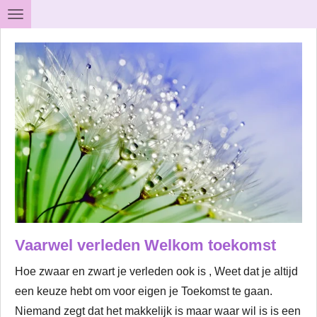
Ga
direct
naar
de
hoofdinhoud
Vaarwel verleden Welkom toekomst
Hoe zwaar en zwart je verleden ook is , Weet dat je altijd
een keuze hebt om voor eigen je Toekomst te gaan.
Niemand zegt dat het makkelijk is maar waar wil is is een